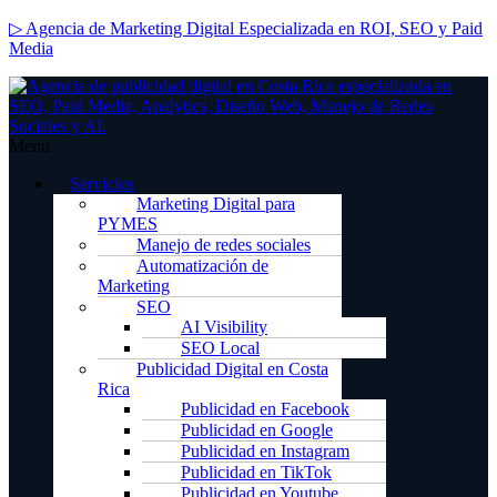
▷ Agencia de Marketing Digital Especializada en ROI, SEO y Paid
Media
Menu
Servicios
Marketing Digital para
PYMES
Manejo de redes sociales
Automatización de
Marketing
SEO
AI Visibility
SEO Local
Publicidad Digital en Costa
Rica
Publicidad en Facebook
Publicidad en Google
Publicidad en Instagram
Publicidad en TikTok
Publicidad en Youtube