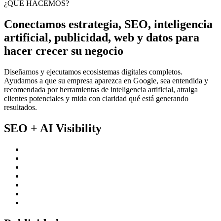
¿QUÉ HACEMOS?
Conectamos estrategia, SEO, inteligencia
artificial, publicidad, web y datos para
hacer crecer su negocio
Diseñamos y ejecutamos ecosistemas digitales completos.
Ayudamos a que su empresa aparezca en Google, sea entendida y
recomendada por herramientas de inteligencia artificial, atraiga
clientes potenciales y mida con claridad qué está generando
resultados.
SEO + AI Visibility
SEO estratégico
SEO local
SEO técnico
Contenido optimizado
Posicionamiento en Google
Optimización para búsquedas con IA
Presencia en respuestas de ChatGPT y otras plataformas