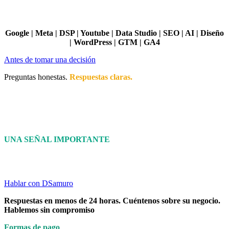
Google | Meta | DSP | Youtube | Data Studio | SEO | AI | Diseño
| WordPress | GTM | GA4
Antes de tomar una decisión
Preguntas honestas.
Respuestas claras.
Contratar una agencia de marketing digital implica tiempo, inversión
y confianza. Antes de comenzar, debe quedar claro qué se hará,
cómo se medirá y qué resultados pueden esperarse de una estrategia
de SEO, AI Visibility, publicidad, diseño web o analítica.
UNA SEÑAL IMPORTANTE
Si una agencia no puede responder estas preguntas con claridad,
todavía no debería pedirle que invierta en ella.
Hablar con DSamuro
Respuestas en menos de 24 horas. Cuéntenos sobre su negocio.
Hablemos sin compromiso
Formas de pago