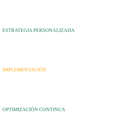
Entender antes de proponer
Analizamos el negocio, los clientes, la capacidad operativa, los datos
históricos y las oportunidades reales.
ESTRATEGIA PERSONALIZADA
Definir dónde invertir el presupuesto
Establecemos objetivos, canales, presupuesto, mensajes y métricas
clave.
IMPLEMENTACIÓN
Construir y conectar todo correctamente
Configuramos campañas, activos digitales, conversiones, medición y
controles.
OPTIMIZACIÓN CONTINUA
Probar, corregir, mejorar
Tomamos decisiones basadas en datos, no en suposiciones ni