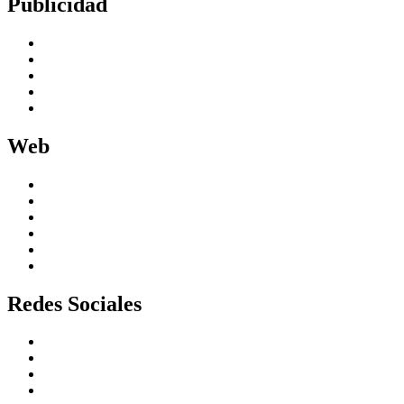
Publicidad
Google Ads
Meta Ads
Linkedin Ads
TikTok Ads
Programátic
Web
Sitios web optimizados para SEO
Landing pages
Ecommerce
Experiencia de usuario
Medición y conversiones
Hosting y Dominio
Redes Sociales
Estrategia de contenidos
Creatividad y diseño
Producción de contenido
Pauta digital