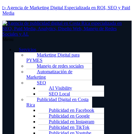
▷ Agencia de Marketing Digital Especializada en ROI, SEO y Paid
Media
Menu
Servicios
Marketing Digital para
PYMES
Manejo de redes sociales
Automatización de
Marketing
SEO
AI Visibility
SEO Local
Publicidad Digital en Costa
Rica
Publicidad en Facebook
Publicidad en Google
Publicidad en Instagram
Publicidad en TikTok
Publicidad en Youtube