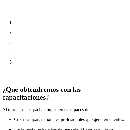
Metodología DSamuro
Nuestra metodología se basa en 5 principios:
Enfoque 100% data-driven
Objetivos de negocio antes que métricas de plataforma
Eliminación de métricas de vanidad
Optimización constante
Aplicación inmediata en el negocio real
Cada sesión está diseñada para que el participante implemente lo
aprendido esa misma semana.
¿Qué obtendremos con las
capacitaciones?
Al terminar la capacitación, seremos capaces de:
Crear campañas digitales profesionales que generen clientes.
Implementar estrategias de marketing basadas en datos.