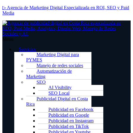
▷ Agencia de Marketing Digital Especializada en ROI, SEO y Paid
Media
Menu
Servicios
Marketing Digital para
PYMES
Manejo de redes sociales
Automatización de
Marketing
SEO
AI Visibility
SEO Local
Publicidad Digital en Costa
Rica
Publicidad en Facebook
Publicidad en Google
Publicidad en Instagram
Publicidad en TikTok
Publicidad en Youtube