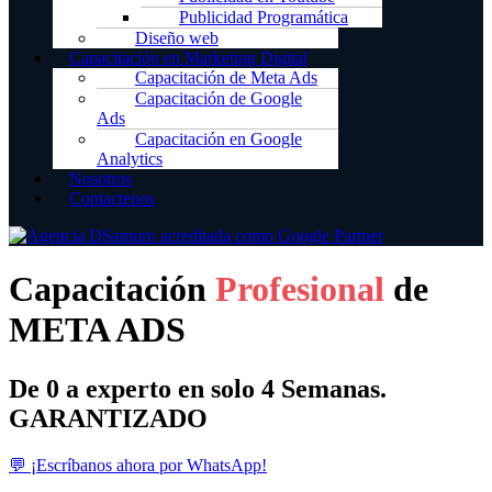
Publicidad Programática
Diseño web
Capacitación en Marketing Digital
Capacitación de Meta Ads
Capacitación de Google
Ads
Capacitación en Google
Analytics
Nosotros
Contactenos
Capacitación
Profesional
de
META ADS
De 0 a experto en solo 4 Semanas.
GARANTIZADO
💬 ¡Escríbanos ahora por WhatsApp!