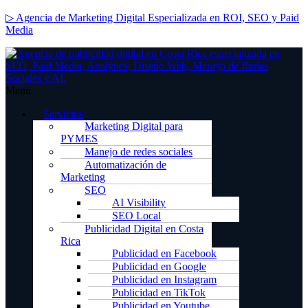
▷ Agencia de Marketing Digital Especializada en ROI, SEO y Paid
Media
Menu
Servicios
Marketing Digital para
PYMES
Manejo de redes sociales
Automatización de
Marketing
SEO
AI Visibility
SEO Local
Publicidad Digital en Costa
Rica
Publicidad en Facebook
Publicidad en Google
Publicidad en Instagram
Publicidad en TikTok
Publicidad en Youtube