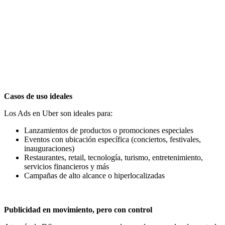
No es solo visibilidad, es atención real
El usuario de Uber está activo y atento: mira la pantalla, revisa su
ruta, controla su llegada. A diferencia del consumo pasivo de otros
medios, este contexto genera una ventana perfecta para impactar con
mensajes relevantes y de valor.
En un entorno sin ruido competitivo, su marca tiene la oportunidad
de brillar.
Casos de uso ideales
Los Ads en Uber son ideales para:
Lanzamientos de productos o promociones especiales
Eventos con ubicación específica (conciertos, festivales,
inauguraciones)
Restaurantes, retail, tecnología, turismo, entretenimiento,
servicios financieros y más
Campañas de alto alcance o hiperlocalizadas
Publicidad en movimiento, pero con control