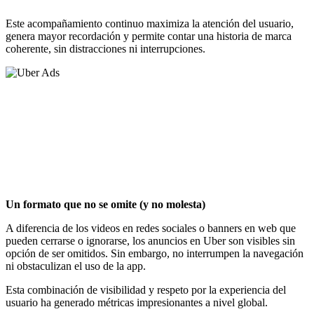
Este acompañamiento continuo maximiza la atención del usuario,
genera mayor recordación y permite contar una historia de marca
coherente, sin distracciones ni interrupciones.
Hasta 144 segundos de tiempo promedio de exposición.
CTR (Click Through Rate) hasta 2.8%, superando
ampliamente los benchmarks tradicionales.
Tasa de visualización de video por encima del 70%.
Video visto al 100% llega al 53%.
Un formato que no se omite (y no molesta)
A diferencia de los videos en redes sociales o banners en web que
pueden cerrarse o ignorarse, los anuncios en Uber son visibles sin
opción de ser omitidos. Sin embargo, no interrumpen la navegación
ni obstaculizan el uso de la app.
Esta combinación de visibilidad y respeto por la experiencia del
usuario ha generado métricas impresionantes a nivel global.