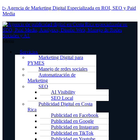
▷ Agencia de Marketing Digital Especializada en ROI, SEO y Paid
Media
Menu
Servicios
Marketing Digital para
PYMES
Manejo de redes sociales
Automatización de
Marketing
SEO
AI Visibility
SEO Local
Publicidad Digital en Costa
Rica
Publicidad en Facebook
Publicidad en Google
Publicidad en Instagram
Publicidad en TikTok
Publicidad en Youtube