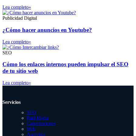
Lea completo»
Publicidad Digital
¿Cómo hacer anuncios en Youtube?
Lea completo»
SEO
Cómo los enlaces internos pueden impulsar el SEO
de tu sitio web
Lea completo»
Servicios
SEO
Paid Media
Capacitaciones
Web
Analytics