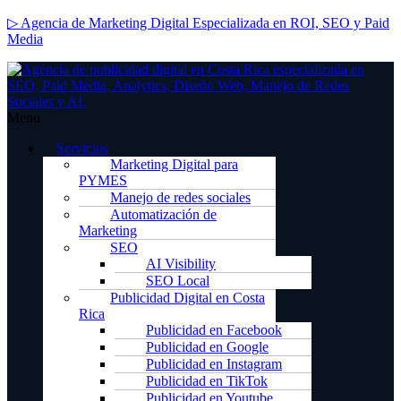
▷ Agencia de Marketing Digital Especializada en ROI, SEO y Paid
Media
Menu
Servicios
Marketing Digital para
PYMES
Manejo de redes sociales
Automatización de
Marketing
SEO
AI Visibility
SEO Local
Publicidad Digital en Costa
Rica
Publicidad en Facebook
Publicidad en Google
Publicidad en Instagram
Publicidad en TikTok
Publicidad en Youtube