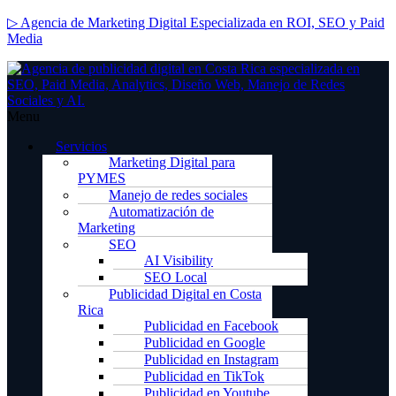
▷ Agencia de Marketing Digital Especializada en ROI, SEO y Paid
Media
Menu
Servicios
Marketing Digital para
PYMES
Manejo de redes sociales
Automatización de
Marketing
SEO
AI Visibility
SEO Local
Publicidad Digital en Costa
Rica
Publicidad en Facebook
Publicidad en Google
Publicidad en Instagram
Publicidad en TikTok
Publicidad en Youtube