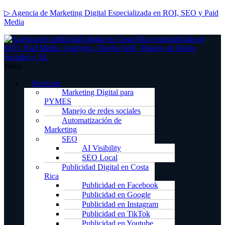
▷ Agencia de Marketing Digital Especializada en ROI, SEO y Paid
Media
Menu
Servicios
Marketing Digital para
PYMES
Manejo de redes sociales
Automatización de
Marketing
SEO
AI Visibility
SEO Local
Publicidad Digital en Costa
Rica
Publicidad en Facebook
Publicidad en Google
Publicidad en Instagram
Publicidad en TikTok
Publicidad en Youtube