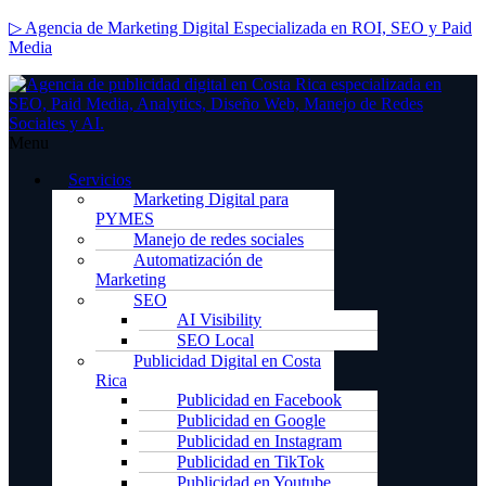
▷ Agencia de Marketing Digital Especializada en ROI, SEO y Paid
Media
Menu
Servicios
Marketing Digital para
PYMES
Manejo de redes sociales
Automatización de
Marketing
SEO
AI Visibility
SEO Local
Publicidad Digital en Costa
Rica
Publicidad en Facebook
Publicidad en Google
Publicidad en Instagram
Publicidad en TikTok
Publicidad en Youtube