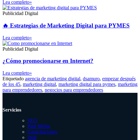
Lea completo»
Publicidad Digital
🔥 Estrategias de Marketing Digital para PYMES
Lea completo»
Publicidad Digital
¿Cómo promocionarse en Internet?
Lea completo»
Etiquetado
agencia de marketing digital
,
dsamuro
,
empezar después
de los 45
,
marketing digital
,
marketing digital para pymes
,
marketing
para emprendedores
,
negocios para emprendedores
Servicios
SEO
Paid Media
Capacitaciones
Web