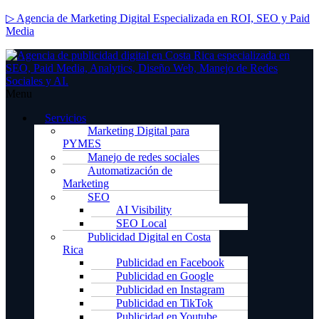
▷ Agencia de Marketing Digital Especializada en ROI, SEO y Paid
Media
Menu
Servicios
Marketing Digital para
PYMES
Manejo de redes sociales
Automatización de
Marketing
SEO
AI Visibility
SEO Local
Publicidad Digital en Costa
Rica
Publicidad en Facebook
Publicidad en Google
Publicidad en Instagram
Publicidad en TikTok
Publicidad en Youtube