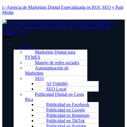
▷ Agencia de Marketing Digital Especializada en ROI, SEO y Paid
Media
Menu
Servicios
Marketing Digital para
PYMES
Manejo de redes sociales
Automatización de
Marketing
SEO
AI Visibility
SEO Local
Publicidad Digital en Costa
Rica
Publicidad en Facebook
Publicidad en Google
Publicidad en Instagram
Publicidad en TikTok
Publicidad en Youtube