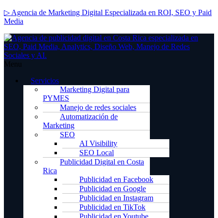
▷ Agencia de Marketing Digital Especializada en ROI, SEO y Paid
Media
Menu
Servicios
Marketing Digital para
PYMES
Manejo de redes sociales
Automatización de
Marketing
SEO
AI Visibility
SEO Local
Publicidad Digital en Costa
Rica
Publicidad en Facebook
Publicidad en Google
Publicidad en Instagram
Publicidad en TikTok
Publicidad en Youtube