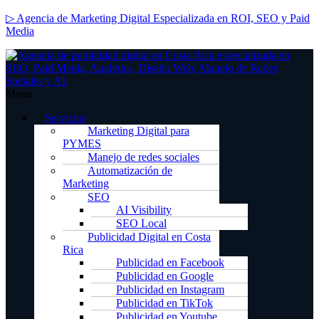
▷ Agencia de Marketing Digital Especializada en ROI, SEO y Paid
Media
Menu
Servicios
Marketing Digital para
PYMES
Manejo de redes sociales
Automatización de
Marketing
SEO
AI Visibility
SEO Local
Publicidad Digital en Costa
Rica
Publicidad en Facebook
Publicidad en Google
Publicidad en Instagram
Publicidad en TikTok
Publicidad en Youtube