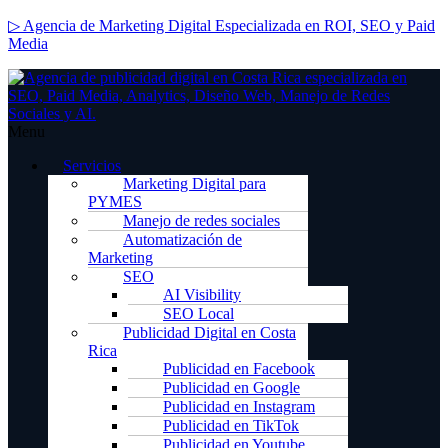
▷ Agencia de Marketing Digital Especializada en ROI, SEO y Paid
Media
Menu
Servicios
Marketing Digital para
PYMES
Manejo de redes sociales
Automatización de
Marketing
SEO
AI Visibility
SEO Local
Publicidad Digital en Costa
Rica
Publicidad en Facebook
Publicidad en Google
Publicidad en Instagram
Publicidad en TikTok
Publicidad en Youtube