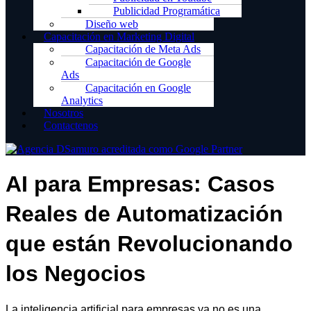
Publicidad Programática
Diseño web
Capacitación en Marketing Digital
Capacitación de Meta Ads
Capacitación de Google
Ads
Capacitación en Google
Analytics
Nosotros
Contactenos
AI para Empresas: Casos
Reales de Automatización
que
e
stán Revolucionando
los Negocios
La inteligencia artificial para empresas ya no es una