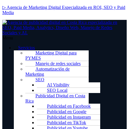
▷ Agencia de Marketing Digital Especializada en ROI, SEO y Paid
Media
Menu
Servicios
Marketing Digital para
PYMES
Manejo de redes sociales
Automatización de
Marketing
SEO
AI Visibility
SEO Local
Publicidad Digital en Costa
Rica
Publicidad en Facebook
Publicidad en Google
Publicidad en Instagram
Publicidad en TikTok
Publicidad en Youtube