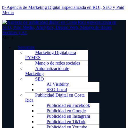
▷ Agencia de Marketing Digital Especializada en ROI, SEO y Paid
Media
Menu
Servicios
Marketing Digital para
PYMES
Manejo de redes sociales
Automatización de
Marketing
SEO
AI Visibility
SEO Local
Publicidad Digital en Costa
Rica
Publicidad en Facebook
Publicidad en Google
Publicidad en Instagram
Publicidad en TikTok
Publicidad en Youtube