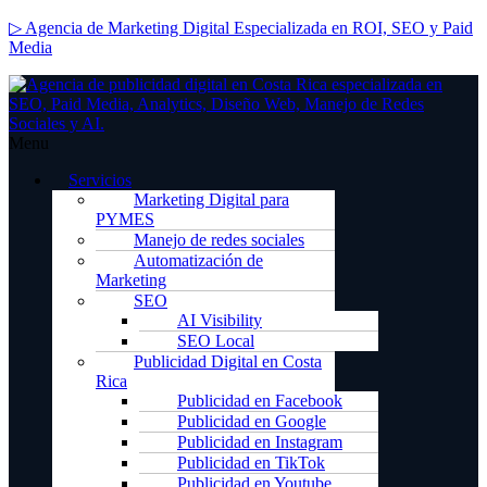
▷ Agencia de Marketing Digital Especializada en ROI, SEO y Paid
Media
Menu
Servicios
Marketing Digital para
PYMES
Manejo de redes sociales
Automatización de
Marketing
SEO
AI Visibility
SEO Local
Publicidad Digital en Costa
Rica
Publicidad en Facebook
Publicidad en Google
Publicidad en Instagram
Publicidad en TikTok
Publicidad en Youtube