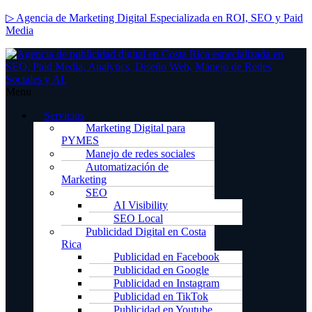
▷ Agencia de Marketing Digital Especializada en ROI, SEO y Paid
Media
Menu
Servicios
Marketing Digital para
PYMES
Manejo de redes sociales
Automatización de
Marketing
SEO
AI Visibility
SEO Local
Publicidad Digital en Costa
Rica
Publicidad en Facebook
Publicidad en Google
Publicidad en Instagram
Publicidad en TikTok
Publicidad en Youtube