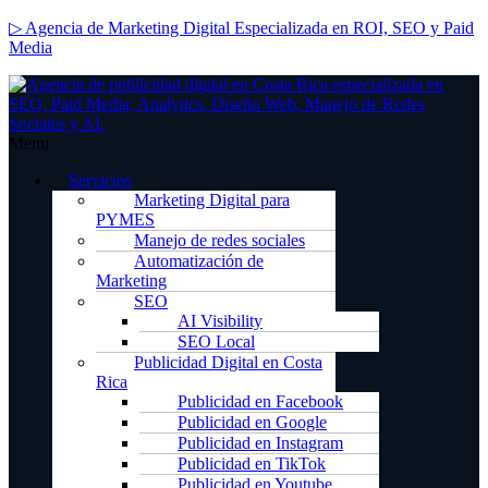
▷ Agencia de Marketing Digital Especializada en ROI, SEO y Paid
Media
Menu
Servicios
Marketing Digital para
PYMES
Manejo de redes sociales
Automatización de
Marketing
SEO
AI Visibility
SEO Local
Publicidad Digital en Costa
Rica
Publicidad en Facebook
Publicidad en Google
Publicidad en Instagram
Publicidad en TikTok
Publicidad en Youtube