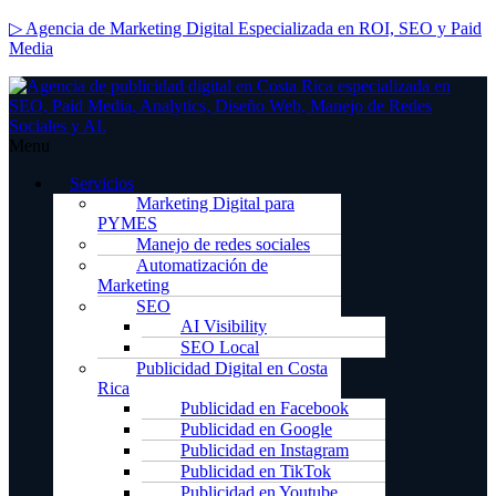
▷ Agencia de Marketing Digital Especializada en ROI, SEO y Paid
Media
Menu
Servicios
Marketing Digital para
PYMES
Manejo de redes sociales
Automatización de
Marketing
SEO
AI Visibility
SEO Local
Publicidad Digital en Costa
Rica
Publicidad en Facebook
Publicidad en Google
Publicidad en Instagram
Publicidad en TikTok
Publicidad en Youtube