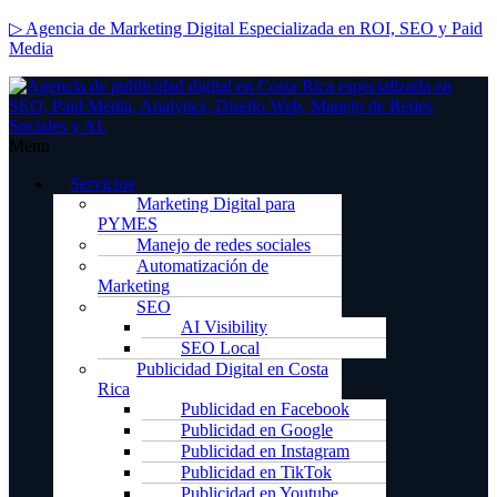
▷ Agencia de Marketing Digital Especializada en ROI, SEO y Paid
Media
Menu
Servicios
Marketing Digital para
PYMES
Manejo de redes sociales
Automatización de
Marketing
SEO
AI Visibility
SEO Local
Publicidad Digital en Costa
Rica
Publicidad en Facebook
Publicidad en Google
Publicidad en Instagram
Publicidad en TikTok
Publicidad en Youtube