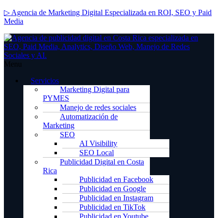
▷ Agencia de Marketing Digital Especializada en ROI, SEO y Paid
Media
Menu
Servicios
Marketing Digital para
PYMES
Manejo de redes sociales
Automatización de
Marketing
SEO
AI Visibility
SEO Local
Publicidad Digital en Costa
Rica
Publicidad en Facebook
Publicidad en Google
Publicidad en Instagram
Publicidad en TikTok
Publicidad en Youtube