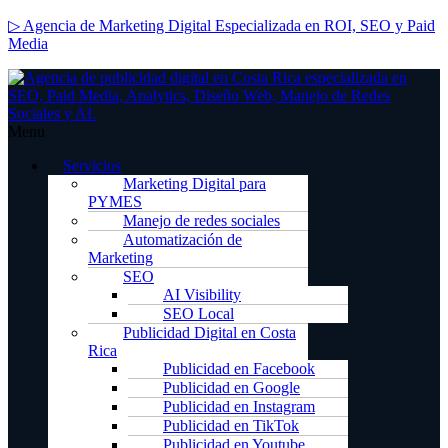
▷ Agencia de Marketing Digital Especializada en ROI, SEO y Paid
Media
Menu
Servicios
Marketing Digital para
PYMES
Manejo de redes sociales
Automatización de
Marketing
SEO
AI Visibility
SEO Local
Publicidad Digital en Costa
Rica
Publicidad en Facebook
Publicidad en Google
Publicidad en Instagram
Publicidad en TikTok
Publicidad en Youtube