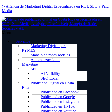
▷ Agencia de Marketing Digital Especializada en ROI, SEO y Paid
Media
Menu
Servicios
Marketing Digital para
PYMES
Manejo de redes sociales
Automatización de
Marketing
SEO
AI Visibility
SEO Local
Publicidad Digital en Costa
Rica
Publicidad en Facebook
Publicidad en Google
Publicidad en Instagram
Publicidad en TikTok
Publicidad en Youtube