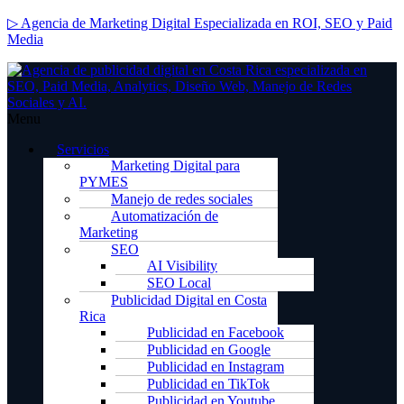
▷ Agencia de Marketing Digital Especializada en ROI, SEO y Paid
Media
Menu
Servicios
Marketing Digital para
PYMES
Manejo de redes sociales
Automatización de
Marketing
SEO
AI Visibility
SEO Local
Publicidad Digital en Costa
Rica
Publicidad en Facebook
Publicidad en Google
Publicidad en Instagram
Publicidad en TikTok
Publicidad en Youtube