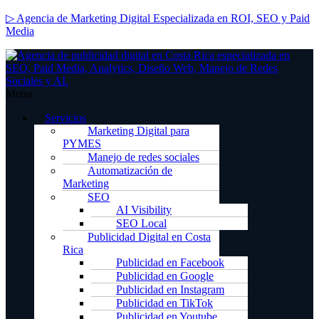
▷ Agencia de Marketing Digital Especializada en ROI, SEO y Paid
Media
Menu
Servicios
Marketing Digital para
PYMES
Manejo de redes sociales
Automatización de
Marketing
SEO
AI Visibility
SEO Local
Publicidad Digital en Costa
Rica
Publicidad en Facebook
Publicidad en Google
Publicidad en Instagram
Publicidad en TikTok
Publicidad en Youtube