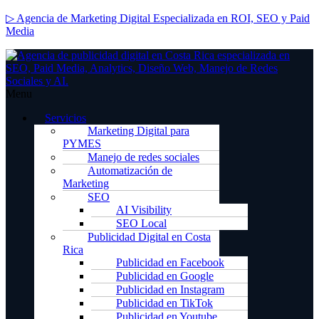
▷ Agencia de Marketing Digital Especializada en ROI, SEO y Paid
Media
Menu
Servicios
Marketing Digital para
PYMES
Manejo de redes sociales
Automatización de
Marketing
SEO
AI Visibility
SEO Local
Publicidad Digital en Costa
Rica
Publicidad en Facebook
Publicidad en Google
Publicidad en Instagram
Publicidad en TikTok
Publicidad en Youtube