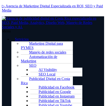
▷ Agencia de Marketing Digital Especializada en ROI, SEO y Paid
Media
Menu
Servicios
Marketing Digital para
PYMES
Manejo de redes sociales
Automatización de
Marketing
SEO
AI Visibility
SEO Local
Publicidad Digital en Costa
Rica
Publicidad en Facebook
Publicidad en Google
Publicidad en Instagram
Publicidad en TikTok
Publicidad en Youtube