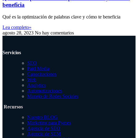
beneficia
Qué es la optimización de palabras clave y cómo te beneficia
Lea completo»
agosto 28, 2023
No hay comentarios
Servicios
SEO
Paid Media
Capacitaciones
Web
Analytics
Automatizaciones
Manejo de Redes Sociales
Recursos
Nuestro BLOG
Marketing para Pymes
Agencia de SEO
Agencia de SEM