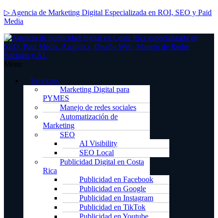
▷ Agencia de Marketing Digital Especializada en ROI, SEO y Paid
Media
Menu
Servicios
Marketing Digital para
PYMES
Manejo de redes sociales
Automatización de
Marketing
SEO
AI Visibility
SEO Local
Publicidad Digital en Costa
Rica
Publicidad en Facebook
Publicidad en Google
Publicidad en Instagram
Publicidad en TikTok
Publicidad en Youtube