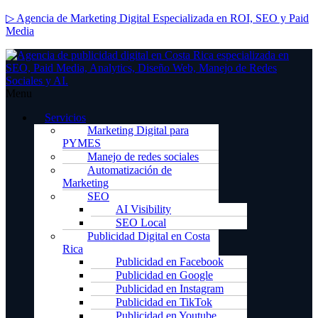
▷ Agencia de Marketing Digital Especializada en ROI, SEO y Paid
Media
Menu
Servicios
Marketing Digital para
PYMES
Manejo de redes sociales
Automatización de
Marketing
SEO
AI Visibility
SEO Local
Publicidad Digital en Costa
Rica
Publicidad en Facebook
Publicidad en Google
Publicidad en Instagram
Publicidad en TikTok
Publicidad en Youtube